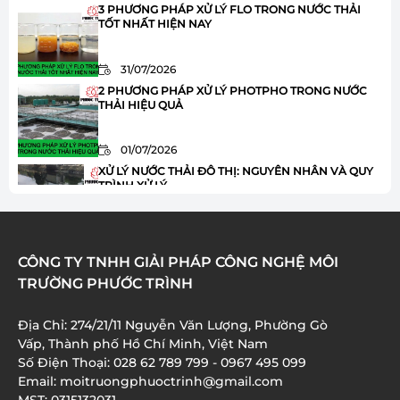
3 PHƯƠNG PHÁP XỬ LÝ FLO TRONG NƯỚC THẢI
TỐT NHẤT HIỆN NAY
31/07/2026
2 PHƯƠNG PHÁP XỬ LÝ PHOTPHO TRONG NƯỚC
THẢI HIỆU QUẢ
01/07/2026
XỬ LÝ NƯỚC THẢI ĐÔ THỊ: NGUYÊN NHÂN VÀ QUY
TRÌNH XỬ LÝ
01/07/2026
HÓA CHẤT JAVEN TRONG XỬ LÝ NƯỚC THẢI: ƯU
CÔNG TY TNHH GIẢI PHÁP CÔNG NGHỆ MÔI
ĐIỂM VÀ ỨNG DỤNG
TRƯỜNG PHƯỚC TRÌNH
01/07/2026
Địa Chỉ: 274/21/11 Nguyễn Văn Lượng, Phường Gò
XỬ LÝ AMONI TRONG NƯỚC THẢI: 8 BƯỚC QUAN
Vấp, Thành phố Hồ Chí Minh, Việt Nam
TRỌNG BẠN CẦN BIẾT
Số Điện Thoại: 028 62 789 799 - 0967 495 099
01/07/2026
Email: moitruongphuoctrinh@gmail.com