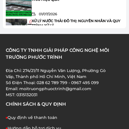
01/07/2026
XỬ LÝ NƯỚC THẢI ĐÔ THỊ: NGUYÊN NHÂN VÀ QUY
TRÌNH XỬ LÝ
01/07/2026
HÓA CHẤT JAVEN TRONG XỬ LÝ NƯỚC THẢI: ƯU
CÔNG TY TNHH GIẢI PHÁP CÔNG NGHỆ MÔI
ĐIỂM VÀ ỨNG DỤNG
TRƯỜNG PHƯỚC TRÌNH
01/07/2026
Địa Chỉ: 274/21/11 Nguyễn Văn Lượng, Phường Gò
XỬ LÝ AMONI TRONG NƯỚC THẢI: 8 BƯỚC QUAN
Vấp, Thành phố Hồ Chí Minh, Việt Nam
TRỌNG BẠN CẦN BIẾT
Số Điện Thoại: 028 62 789 799 - 0967 495 099
Email: moitruongphuoctrinh@gmail.com
01/07/2026
MST: 0315132031
CHÍNH SÁCH & QUY ĐỊNH
Quy định về thanh toán
Hướng dẫn hỗ trợ dịch vụ