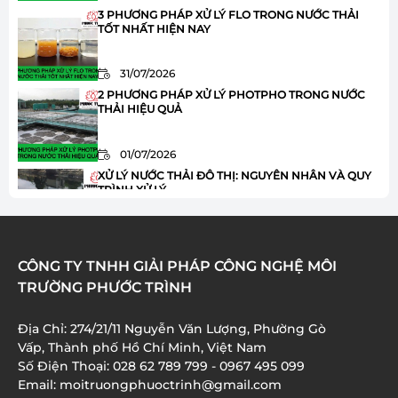
31/07/2026
3 PHƯƠNG PHÁP XỬ LÝ FLO TRONG NƯỚC THẢI
TỐT NHẤT HIỆN NAY
31/07/2026
2 PHƯƠNG PHÁP XỬ LÝ PHOTPHO TRONG NƯỚC
THẢI HIỆU QUẢ
01/07/2026
XỬ LÝ NƯỚC THẢI ĐÔ THỊ: NGUYÊN NHÂN VÀ QUY
TRÌNH XỬ LÝ
01/07/2026
HÓA CHẤT JAVEN TRONG XỬ LÝ NƯỚC THẢI: ƯU
CÔNG TY TNHH GIẢI PHÁP CÔNG NGHỆ MÔI
ĐIỂM VÀ ỨNG DỤNG
TRƯỜNG PHƯỚC TRÌNH
01/07/2026
Địa Chỉ: 274/21/11 Nguyễn Văn Lượng, Phường Gò
XỬ LÝ AMONI TRONG NƯỚC THẢI: 8 BƯỚC QUAN
Vấp, Thành phố Hồ Chí Minh, Việt Nam
TRỌNG BẠN CẦN BIẾT
Số Điện Thoại: 028 62 789 799 - 0967 495 099
Email: moitruongphuoctrinh@gmail.com