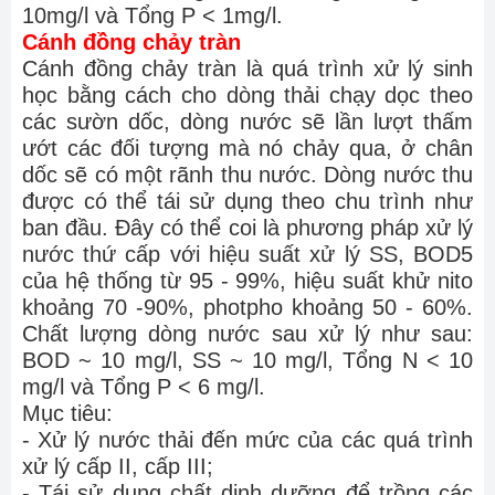
10mg/l và Tổng P < 1mg/l.
Cánh đồng chảy tràn
Cánh đồng chảy tràn là quá trình xử lý sinh
học bằng cách cho dòng thải chạy dọc theo
các sườn dốc, dòng nước sẽ lần lượt thấm
ướt các đối tượng mà nó chảy qua, ở chân
dốc sẽ có một rãnh thu nước. Dòng nước thu
được có thể tái sử dụng theo chu trình như
ban đầu. Đây có thể coi là phương pháp xử lý
nước thứ cấp với hiệu suất xử lý SS, BOD5
của hệ thống từ 95 - 99%, hiệu suất khử nito
khoảng 70 -90%, photpho khoảng 50 - 60%.
Chất lượng dòng nước sau xử lý như sau:
BOD ~ 10 mg/l, SS ~ 10 mg/l, Tổng N < 10
mg/l và Tổng P < 6 mg/l.
Mục tiêu:
- Xử lý nước thải đến mức của các quá trình
xử lý cấp II, cấp III;
- Tái sử dụng chất dinh dưỡng để trồng các