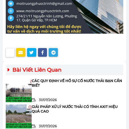
Bài Viết Liên Quan
CÁC QUY ĐỊNH VỀ HỒ SỰ CỐ NƯỚC THẢI BẠN CẦN
BIẾT
31/07/2026
GIẢI PHÁP XỬ LÝ NƯỚC THẢI CÓ TÍNH AXIT HIỆU
QUẢ CAO
31/07/2026