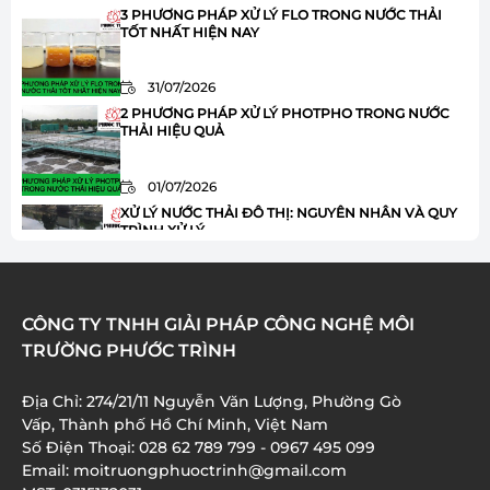
3 PHƯƠNG PHÁP XỬ LÝ FLO TRONG NƯỚC THẢI
TỐT NHẤT HIỆN NAY
31/07/2026
2 PHƯƠNG PHÁP XỬ LÝ PHOTPHO TRONG NƯỚC
THẢI HIỆU QUẢ
01/07/2026
XỬ LÝ NƯỚC THẢI ĐÔ THỊ: NGUYÊN NHÂN VÀ QUY
TRÌNH XỬ LÝ
01/07/2026
HÓA CHẤT JAVEN TRONG XỬ LÝ NƯỚC THẢI: ƯU
CÔNG TY TNHH GIẢI PHÁP CÔNG NGHỆ MÔI
ĐIỂM VÀ ỨNG DỤNG
TRƯỜNG PHƯỚC TRÌNH
01/07/2026
Địa Chỉ: 274/21/11 Nguyễn Văn Lượng, Phường Gò
XỬ LÝ AMONI TRONG NƯỚC THẢI: 8 BƯỚC QUAN
Vấp, Thành phố Hồ Chí Minh, Việt Nam
TRỌNG BẠN CẦN BIẾT
Số Điện Thoại: 028 62 789 799 - 0967 495 099
01/07/2026
Email: moitruongphuoctrinh@gmail.com