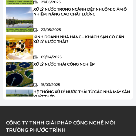
27/05/2025
XỬ LÝ NƯỚC TRONG NGÀNH DỆT NHUỘM: GIẢM Ô
NHIỄM, NÂNG CAO CHẤT LƯỢNG
23/05/2025
KINH DOANH NHÀ HÀNG – KHÁCH SẠN CÓ CẦN
XỬ LÝ NƯỚC THẢI?
09/04/2025
XỬ LÝ NƯỚC THẢI CÔNG NGHIỆP
15/03/2025
HỆ THỐNG XỬ LÝ NƯỚC THẢI TỪ CÁC NHÀ MÁY SẢN
XUẤT THÉP
20/02/2025
HỆ THỐNG XỬ LÝ NƯỚC THẢI SẢN XUẤT KEM
CÔNG TY TNHH GIẢI PHÁP CÔNG NGHỆ MÔI
TRƯỜNG PHƯỚC TRÌNH