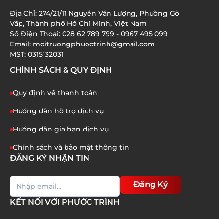
18/02/2025
Địa Chỉ: 274/21/11 Nguyễn Văn Lượng, Phường Gò
XỬ LÝ NƯỚC THẢI TRƯỜNG HỌC KÝ TÚC XÁ
Vấp, Thành phố Hồ Chí Minh, Việt Nam
Số Điện Thoại: 028 62 789 799 - 0967 495 099
Email: moitruongphuoctrinh@gmail.com
20/01/2025
MST: 0315132031
CHÍNH SÁCH & QUY ĐỊNH
Quy định về thanh toán
Hướng dẫn hỗ trợ dịch vụ
Hướng dẫn gia hạn dịch vụ
Chính sách và bảo mật thông tin
ĐĂNG KÝ NHẬN TIN
Đăng Ký
KẾT NỐI VỚI PHƯỚC TRÌNH