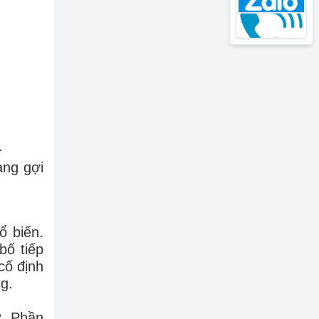
.
ạng gợi
ổ biến.
bố tiếp
cố định
ng.
R. Phần