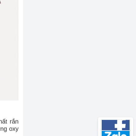
hất rắn
ơng oxy