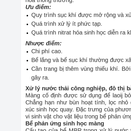
hóa thông thường.
Ưu điểm:
Quy trình sục khí được mở rộng và xử 
Quá trình xử lý ít phức tạp.
Quá trình nitrat hóa sinh học diễn ra
Nhược điểm:
Chi phí cao.
Bể lắng và bể sục khí thường được xây
Cần trang bị thêm vùng thiếu khí. Bở
gây ra.
Xử lý nước thải công nghiệp, đô thị 
Màng cố định được sử dụng để laoij bỏ
Chẳng hạn như bùn hoạt tính, lọc nhỏ
xúc sinh học quay. Đặc trưng của phươn
vi sinh vật cho vật liệu trong bể phản ứn
Bể phản ứng sinh học màng
Cấu tạo của bể MBR trong xử lý nước t