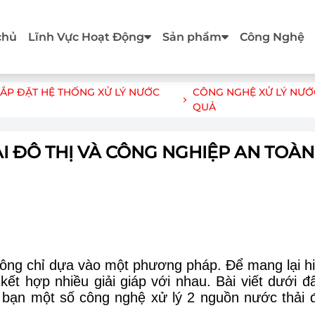
chủ
Lĩnh Vực Hoạt Động
Sản phẩm
Công Nghệ
 LẮP ĐẶT HỆ THỐNG XỬ LÝ NƯỚC
CÔNG NGHỆ XỬ LÝ NƯỚC
QUẢ
I ĐÔ THỊ VÀ CÔNG NGHIỆP AN TOÀN
không chỉ dựa vào một phương pháp. Để mang lại h
 kết hợp nhiều giải giáp với nhau. Bài viết dưới đ
ến bạn một số công nghệ xử lý 2 nguồn nước thải 