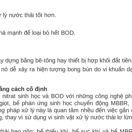
lý nước thải tốt hơn.
 khá mạnh để loại bỏ hết BOD.
 dựng bằng bê-tông hay thiết bị hợp khối đắt tiền
i nó dễ xảy ra hiện tượng bong bùn do vi khuẩn d
bằng cách cố định
 nitrat sinh học và BOD với những công nghệ ph
 giọt, bể phản ứng sinh học chuyển động MBBR, 
g pháp xử lý này là quan tâm nhều đến việc gắn 
g, thay vì sử dụng vi sinh vật xử lý nước thải lơ lử
hải bao gồn: bể thiếu khí, bể sục khí và bể MB