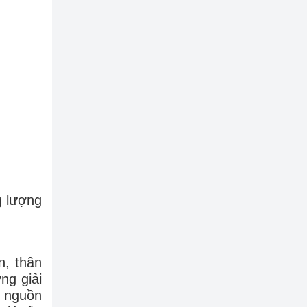
g lượng
n, thân
ng giải
ý nguồn