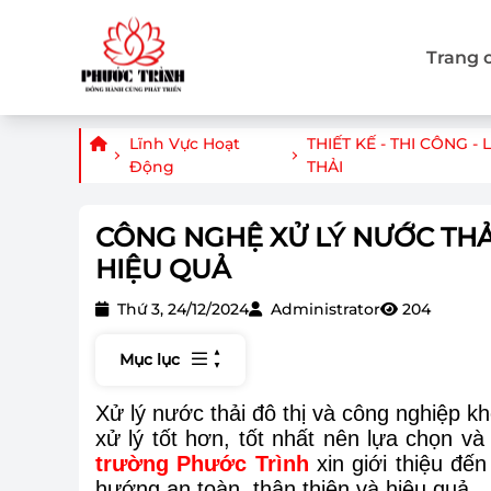
Trang 
Lĩnh Vực Hoạt
THIẾT KẾ - THI CÔNG -
Động
THẢI
CÔNG NGHỆ XỬ LÝ NƯỚC THẢ
HIỆU QUẢ
Thứ 3, 24/12/2024
Administrator
204
Mục lục
Xử lý nước thải đô thị và công nghiệp 
xử lý tốt hơn, tốt nhất nên lựa chọn và
trường Phước Trình
xin giới thiệu đ
hướng an toàn, thân thiện và hiệu quả.