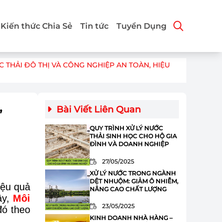
Kiến thức Chia Sẻ
Tin tức
Tuyển Dụng
 THẢI ĐÔ THỊ VÀ CÔNG NGHIỆP AN TOÀN, HIỆU
,
Bài Viết Liên Quan
QUY TRÌNH XỬ LÝ NƯỚC
THẢI SINH HỌC CHO HỘ GIA
ĐÌNH VÀ DOANH NGHIỆP
27/05/2025
XỬ LÝ NƯỚC TRONG NGÀNH
DỆT NHUỘM: GIẢM Ô NHIỄM,
iệu quả
NÂNG CAO CHẤT LƯỢNG
ây,
Môi
23/05/2025
đó theo
KINH DOANH NHÀ HÀNG –