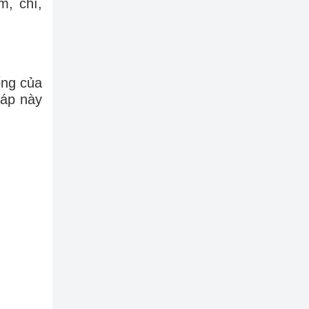
m, chì,
ống của
háp này