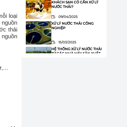
KHÁCH SẠN CÓ CẦN XỬ LÝ
NƯỚC THẢI?
ỗi loại
09/04/2025
4 nguồn
XỬ LÝ NƯỚC THẢI CÔNG
NGHIỆP
ớc thải
u nguồn
15/03/2025
HỆ THỐNG XỬ LÝ NƯỚC THẢI
TỪ CÁC NHÀ MÁY SẢN XUẤT
THÉP
,...
20/02/2025
HỆ THỐNG XỬ LÝ NƯỚC THẢI
SẢN XUẤT KEM
18/02/2025
XỬ LÝ NƯỚC THẢI TRƯỜNG
HỌC KÝ TÚC XÁ
20/01/2025