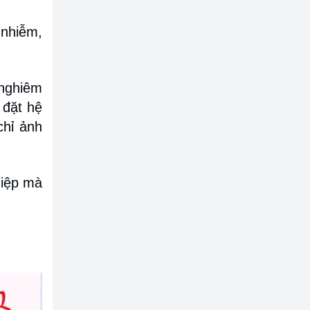
 nhiễm,
 nghiêm
 đặt hệ
chỉ ảnh
hiệp mà