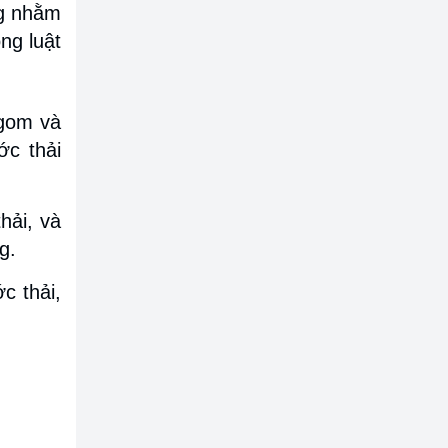
ng nhằm
ng luật
 gom và
ớc thải
hải, và
g.
c thải,