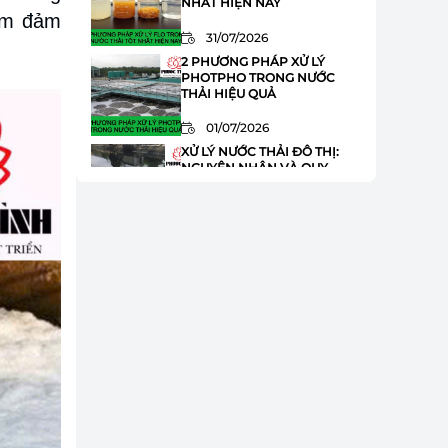
NHẤT HIỆN NAY
hằm đảm
31/07/2026
2 PHƯƠNG PHÁP XỬ LÝ
PHOTPHO TRONG NƯỚC
THẢI HIỆU QUẢ
01/07/2026
XỬ LÝ NƯỚC THẢI ĐÔ THỊ:
NGUYÊN NHÂN VÀ QUY
TRÌNH XỬ LÝ
01/07/2026
HÓA CHẤT JAVEN TRONG XỬ
LÝ NƯỚC THẢI: ƯU ĐIỂM VÀ
ỨNG DỤNG
01/07/2026
XỬ LÝ AMONI TRONG NƯỚC
THẢI: 8 BƯỚC QUAN TRỌNG
BẠN CẦN BIẾT
01/07/2026