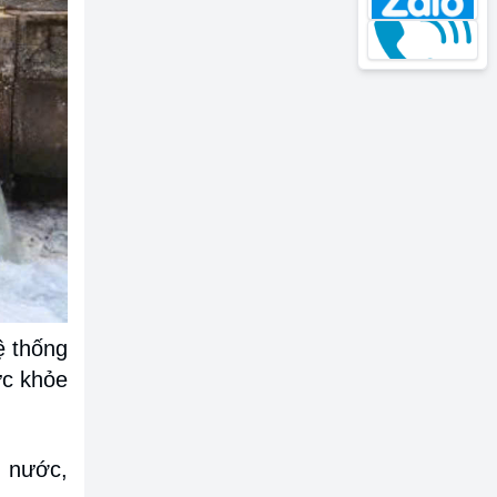
ệ thống
ức khỏe
n nước,