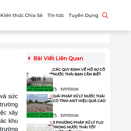
Kiến thức Chia Sẻ
Tin tức
Tuyển Dụng
Bài Viết Liên Quan
CÁC QUY ĐỊNH VỀ HỒ SỰ CỐ
NƯỚC THẢI BẠN CẦN BIẾT
31/07/2026
 và sức
GIẢI PHÁP XỬ LÝ NƯỚC THẢI
CÓ TÍNH AXIT HIỆU QUẢ CAO
 trường
iệc xây
31/07/2026
các khu
3 PHƯƠNG PHÁP XỬ LÝ FLO
TRONG NƯỚC THẢI TỐT
 trường