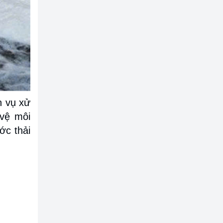
h vụ xử
 vệ môi
ớc thải