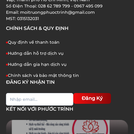
TRỌNG BẠN CẦN BIẾT
Số Điện Thoại: 028 62 789 799 - 0967 495 099
Email: moitruongphuoctrinh@gmail.com
01/07/2026
MST: 0315132031
CHÍNH SÁCH & QUY ĐỊNH
Quy định về thanh toán
Hướng dẫn hỗ trợ dịch vụ
Hướng dẫn gia hạn dịch vụ
Chính sách và bảo mật thông tin
ĐĂNG KÝ NHẬN TIN
Đăng Ký
KẾT NỐI VỚI PHƯỚC TRÌNH