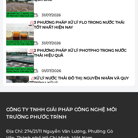
31/07/2026
3 PHƯƠNG PHÁP XỬ LÝ FLO TRONG NƯỚC THẢI
TỐT NHẤT HIỆN NAY
31/07/2026
2 PHƯƠNG PHÁP XỬ LÝ PHOTPHO TRONG NƯỚC
THẢI HIỆU QUẢ
01/07/2026
XỬ LÝ NƯỚC THẢI ĐÔ THỊ: NGUYÊN NHÂN VÀ QUY
TRÌNH XỬ LÝ
01/07/2026
HÓA CHẤT JAVEN TRONG XỬ LÝ NƯỚC THẢI: ƯU
CÔNG TY TNHH GIẢI PHÁP CÔNG NGHỆ MÔI
ĐIỂM VÀ ỨNG DỤNG
TRƯỜNG PHƯỚC TRÌNH
01/07/2026
Địa Chỉ: 274/21/11 Nguyễn Văn Lượng, Phường Gò
XỬ LÝ AMONI TRONG NƯỚC THẢI: 8 BƯỚC QUAN
Vấp, Thành phố Hồ Chí Minh, Việt Nam