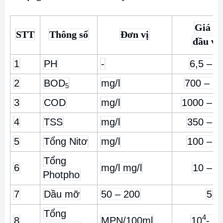
Giá tr
STT
Thông số
Đơn vị
đầu và
1
PH
-
6,5 – 8
2
BOD
mg/l
700 – 1
5
3
COD
mg/l
1000 – 2
4
TSS
mg/l
350 – 7
5
Tổng Nitơ
mg/l
100 – 2
Tổng
6
mg/l mg/l
10 – 5
Photpho
7
Dầu mỡ
50 – 200
5
Tổng
4
8
MPN/100ml
10
- 1