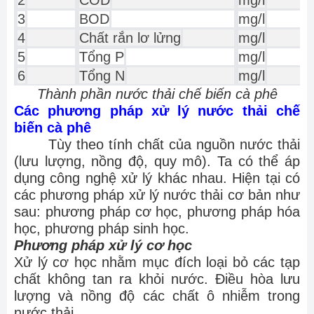
2
COD
mg/l
3
BOD
mg/l
4
Chất rắn lơ lửng
mg/l
5
Tổng P
mg/l
6
Tổng N
mg/l
Thành phần nước thải chế biến cà phê
Các phương pháp xử lý nước thải chế
biến cà phê
Tùy theo tính chất của nguồn nước thải
(lưu lượng, nồng độ, quy mô). Ta có thể áp
dụng công nghệ xử lý khác nhau. Hiện tại có
các phương pháp xử lý nước thải cơ bản như
sau: phương pháp cơ học, phương pháp hóa
học, phương pháp sinh học.
Phương pháp xử lý cơ học
Xử lý cơ học nhằm mục đích loại bỏ các tạp
chất không tan ra khỏi nước. Điều hòa lưu
lượng và nồng độ các chất ô nhiễm trong
nước thải