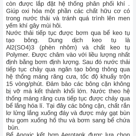
còn được lắp đặt hệ thống phân phối khí .
Giúp oxi hóa một phần các chất hữu cơ có
trong nước thải và tránh quá trình lên men
yếm khí gây mùi hôi.
Nước thải tiếp tục được bơm qua bể keo tụ
tạo bông. Dung dịch keo tụ là
Al2(SO4)3 (phèn nhôm) và chất keo tụ
Polymer. Được châm vào với liều lượng nhất
định bằng bơm định lượng. Sau đó nước thải
tiếp tục chảy qua ngăn tạo bông thông qua
hệ thống máng răng cưa, tốc độ khuấy trộn
15 vòng/phút. Đảm bảo các bông cặn không
bị vỡ mà kết thành khối lớn. Nước theo hệ
thống máng răng cưa tiếp tục được chảy qua
bể lắng hóa lí. Tại đây các bông cặn, chất rắn
lơ lửng lắng xuống đáy và được máy gạt bùn
thu gom xuống hố thu và bơm sang bể chứa
bùn.
Bể Anoxic kết hợp Aerotank được lựa chọn