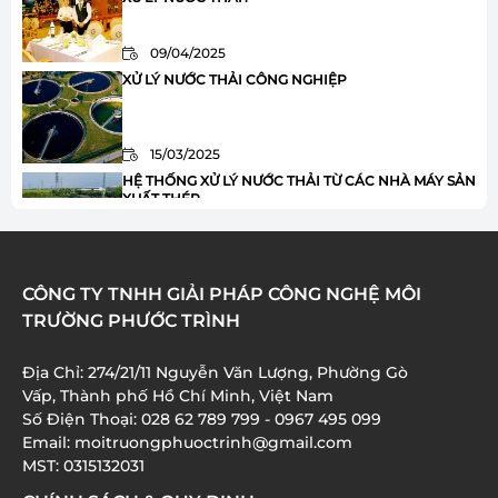
09/04/2025
XỬ LÝ NƯỚC THẢI CÔNG NGHIỆP
15/03/2025
HỆ THỐNG XỬ LÝ NƯỚC THẢI TỪ CÁC NHÀ MÁY SẢN
XUẤT THÉP
20/02/2025
HỆ THỐNG XỬ LÝ NƯỚC THẢI SẢN XUẤT KEM
CÔNG TY TNHH GIẢI PHÁP CÔNG NGHỆ MÔI
TRƯỜNG PHƯỚC TRÌNH
18/02/2025
Địa Chỉ: 274/21/11 Nguyễn Văn Lượng, Phường Gò
XỬ LÝ NƯỚC THẢI TRƯỜNG HỌC KÝ TÚC XÁ
Vấp, Thành phố Hồ Chí Minh, Việt Nam
20/01/2025
Số Điện Thoại: 028 62 789 799 - 0967 495 099
Email: moitruongphuoctrinh@gmail.com
MST: 0315132031