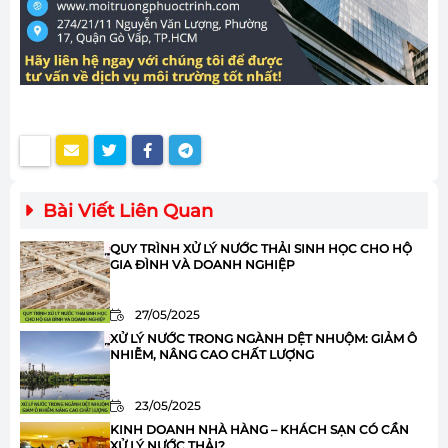
Bài Viết Liên Quan
QUY TRÌNH XỬ LÝ NƯỚC THẢI SINH HỌC CHO HỘ
GIA ĐÌNH VÀ DOANH NGHIỆP
27/05/2025
XỬ LÝ NƯỚC TRONG NGÀNH DỆT NHUỘM: GIẢM Ô
NHIỄM, NÂNG CAO CHẤT LƯỢNG
23/05/2025
KINH DOANH NHÀ HÀNG – KHÁCH SẠN CÓ CẦN
XỬ LÝ NƯỚC THẢI?