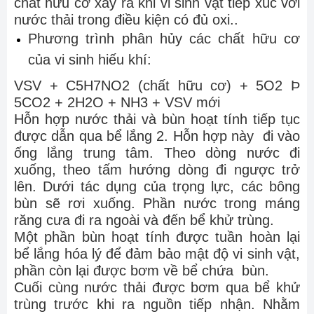
chất hữu cơ xảy ra khi vi sinh vật tiếp xúc với
nước thải trong điều kiện có đủ oxi..
Phương trình phân hủy các chất hữu cơ
của vi sinh hiếu khí:
VSV + C5H7NO2 (chất hữu cơ) + 5O2 Þ
5CO2 + 2H2O + NH3 + VSV mới
Hỗn hợp nước thải và bùn hoạt tính tiếp tục
được dẫn qua bể lắng 2. Hỗn hợp này đi vào
ống lắng trung tâm. Theo dòng nước đi
xuống, theo tấm hướng dòng đi ngược trở
lên. Dưới tác dụng của trọng lực, các bông
bùn sẽ rơi xuống. Phần nước trong máng
răng cưa đi ra ngoài và đến bể khử trùng.
Một phần bùn hoạt tính được tuần hoàn lại
bể lắng hóa lý để đảm bảo mật độ vi sinh vật,
phần còn lại được bơm về bể chứa bùn.
Cuối cùng nước thải được bơm qua bể khử
trùng trước khi ra nguồn tiếp nhận. Nhằm