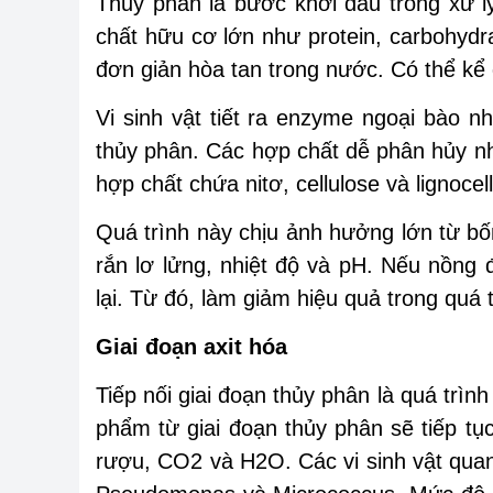
Thủy phân là bước khởi đầu trong xử l
chất hữu cơ lớn như protein, carbohydra
đơn giản hòa tan trong nước. Có thể kể 
Vi sinh vật tiết ra enzyme ngoại bào nh
thủy phân. Các hợp chất dễ phân hủy nh
hợp chất chứa nitơ, cellulose và lignoc
Quá trình này chịu ảnh hưởng lớn từ bố
rắn lơ lửng, nhiệt độ và pH. Nếu nồng 
lại. Từ đó, làm giảm hiệu quả trong quá t
Giai đoạn axit hóa
Tiếp nối giai đoạn thủy phân là quá trình
phẩm từ giai đoạn thủy phân sẽ tiếp tụ
rượu, CO2 và H2O. Các vi sinh vật quan 