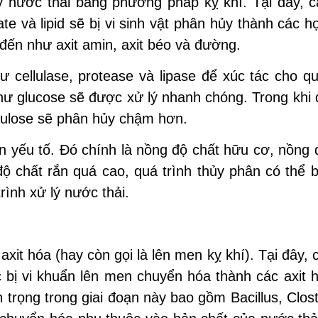
ý nước thải bằng phương pháp kỵ khí. Tại đây, 
te và lipid sẽ bị vi sinh vật phân hủy thành các h
đến như axit amin, axit béo và đường.
ư cellulase, protease và lipase để xúc tác cho qu
ư glucose sẽ được xử lý nhanh chóng. Trong khi 
ellulose sẽ phân hủy chậm hơn.
n yếu tố. Đó chính là nồng độ chất hữu cơ, nồng 
độ chất rắn quá cao, quá trình thủy phân có thể 
rình xử lý nước thải.
 axit hóa (hay còn gọi là lên men kỵ khí). Tại đây,
c bị vi khuẩn lên men chuyển hóa thành các axit 
trọng trong giai đoạn này bao gồm Bacillus, Clost