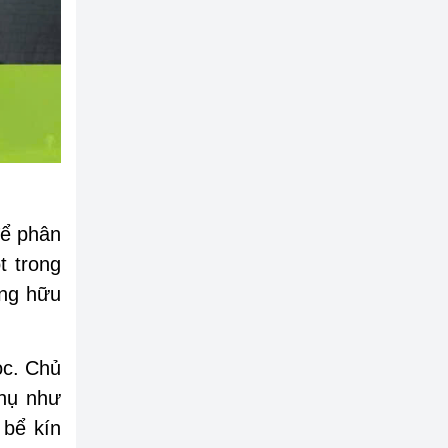
để phân
t trong
ợng hữu
ọc. Chủ
phụ như
 bể kín