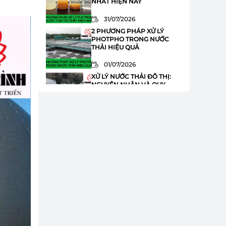
NHẤT HIỆN NAY
31/07/2026
2 PHƯƠNG PHÁP XỬ LÝ
PHOTPHO TRONG NƯỚC
THẢI HIỆU QUẢ
01/07/2026
XỬ LÝ NƯỚC THẢI ĐÔ THỊ:
NGUYÊN NHÂN VÀ QUY
TRÌNH XỬ LÝ
01/07/2026
HÓA CHẤT JAVEN TRONG XỬ
LÝ NƯỚC THẢI: ƯU ĐIỂM VÀ
ỨNG DỤNG
01/07/2026
XỬ LÝ AMONI TRONG NƯỚC
THẢI: 8 BƯỚC QUAN TRỌNG
BẠN CẦN BIẾT
01/07/2026