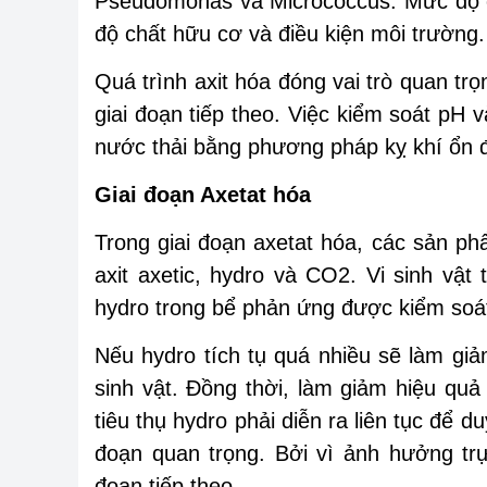
Pseudomonas và Micrococcus. Mức độ c
độ chất hữu cơ và điều kiện môi trường.
Quá trình axit hóa đóng vai trò quan trọ
giai đoạn tiếp theo. Việc kiểm soát pH 
nước thải bằng phương pháp kỵ khí ổn đ
Giai đoạn Axetat hóa
Trong giai đoạn axetat hóa, các sản ph
axit axetic, hydro và CO2. Vi sinh vật 
hydro trong bể phản ứng được kiểm soát
Nếu hydro tích tụ quá nhiều sẽ làm gi
sinh vật. Đồng thời, làm giảm hiệu quả 
tiêu thụ hydro phải diễn ra liên tục để du
đoạn quan trọng. Bởi vì ảnh hưởng trự
đoạn tiếp theo.