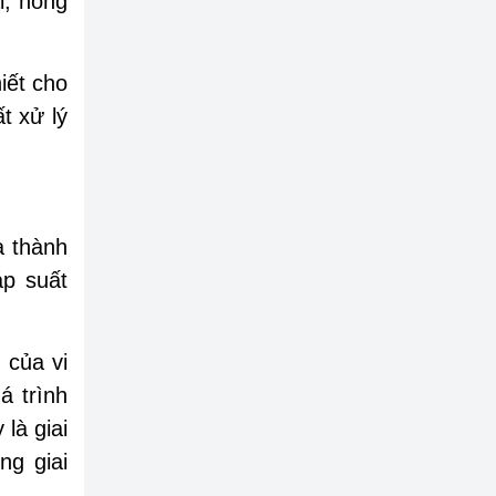
i, nồng
iết cho
t xử lý
a thành
áp suất
 của vi
á trình
 là giai
ng giai