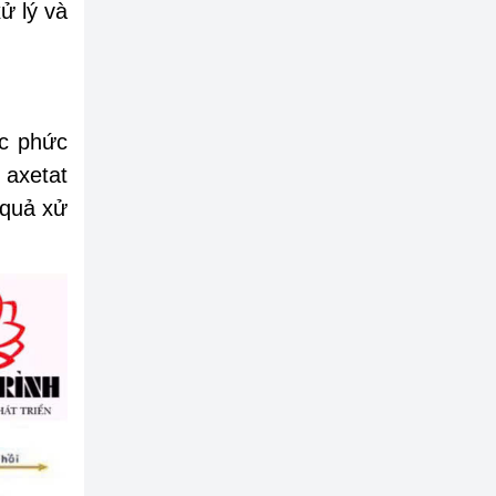
xử lý và
ọc phức
 axetat
 quả xử