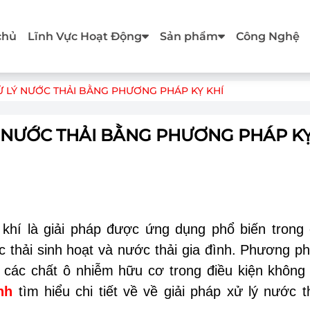
chủ
Lĩnh Vực Hoạt Động
Sản phẩm
Công Nghệ
̉ LÝ NƯỚC THẢI BẰNG PHƯƠNG PHÁP KỴ KHÍ
́ NƯỚC THẢI BẰNG PHƯƠNG PHÁP KỴ
kỵ khí là giải pháp được ứng dụng phổ biến trong
c thải sinh hoạt và nước thải gia đình. Phương p
y các chất ô nhiễm hữu cơ trong điều kiện không
nh
tìm hiểu chi tiết về về giải pháp xử lý nước t