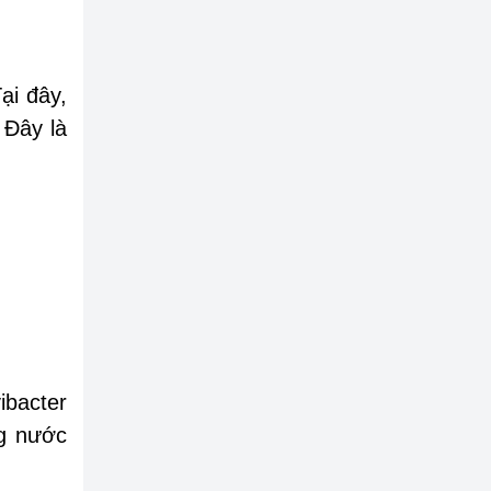
ại đây,
 Đây là
ibacter
ng nước