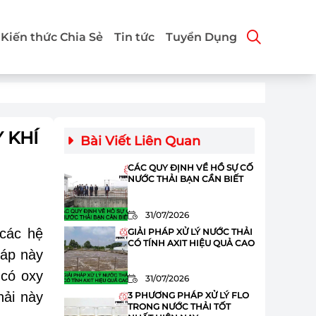
Kiến thức Chia Sẻ
Tin tức
Tuyển Dụng
 KHÍ
Bài Viết Liên Quan
CÁC QUY ĐỊNH VỀ HỒ SỰ CỐ
NƯỚC THẢI BẠN CẦN BIẾT
31/07/2026
 các hệ
GIẢI PHÁP XỬ LÝ NƯỚC THẢI
CÓ TÍNH AXIT HIỆU QUẢ CAO
háp này
 có oxy
31/07/2026
hải này
3 PHƯƠNG PHÁP XỬ LÝ FLO
TRONG NƯỚC THẢI TỐT