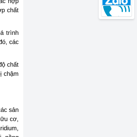
các hợp
ợp chất
á trình
đó, các
độ chất
bị chậm
 các sản
hữu cơ,
ridium,