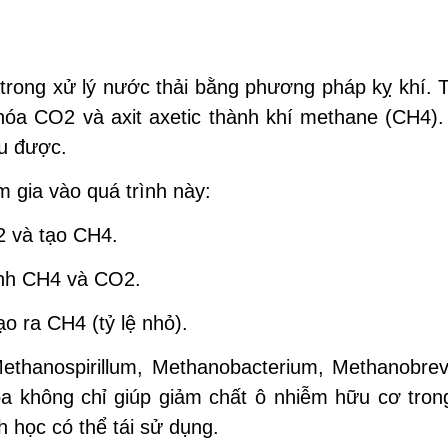
trong xử lý nước thải bằng phương pháp kỵ khí. T
hóa CO2 và axit axetic thành khí methane (CH4).
hu được.
 gia vào quá trình này:
2 và tạo CH4.
hành CH4 và CO2.
ạo ra CH4 (tỷ lệ nhỏ).
ethanospirillum, Methanobacterium, Methanobrev
a không chỉ giúp giảm chất ô nhiễm hữu cơ tro
h học có thể tái sử dụng.