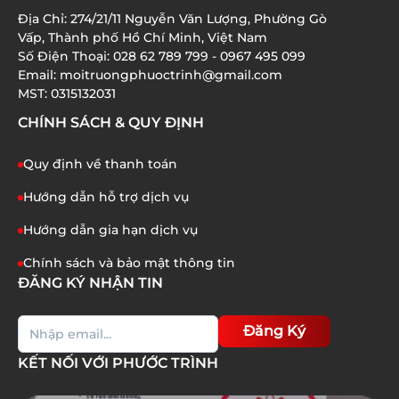
01/07/2026
Địa Chỉ: 274/21/11 Nguyễn Văn Lượng, Phường Gò
XỬ LÝ AMONI TRONG NƯỚC THẢI: 8 BƯỚC QUAN
Vấp, Thành phố Hồ Chí Minh, Việt Nam
TRỌNG BẠN CẦN BIẾT
Số Điện Thoại: 028 62 789 799 - 0967 495 099
Email: moitruongphuoctrinh@gmail.com
01/07/2026
MST: 0315132031
CHÍNH SÁCH & QUY ĐỊNH
Quy định về thanh toán
Hướng dẫn hỗ trợ dịch vụ
Hướng dẫn gia hạn dịch vụ
Chính sách và bảo mật thông tin
ĐĂNG KÝ NHẬN TIN
Đăng Ký
KẾT NỐI VỚI PHƯỚC TRÌNH