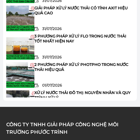
31/07/2026
GIẢI PHÁP XỬ LÝ NƯỚC THẢI CÓ TÍNH AXIT HIỆU
QUẢ CAO
31/07/2026
3 PHƯƠNG PHÁP XỬ LÝ FLO TRONG NƯỚC THẢI
TỐT NHẤT HIỆN NAY
31/07/2026
2 PHƯƠNG PHÁP XỬ LÝ PHOTPHO TRONG NƯỚC
THẢI HIỆU QUẢ
01/07/2026
XỬ LÝ NƯỚC THẢI ĐÔ THỊ: NGUYÊN NHÂN VÀ QUY
TRÌNH XỬ LÝ
01/07/2026
HÓA CHẤT JAVEN TRONG XỬ LÝ NƯỚC THẢI: ƯU
CÔNG TY TNHH GIẢI PHÁP CÔNG NGHỆ MÔI
ĐIỂM VÀ ỨNG DỤNG
TRƯỜNG PHƯỚC TRÌNH