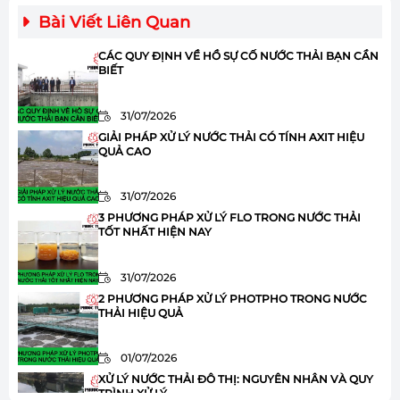
Bài Viết Liên Quan
CÁC QUY ĐỊNH VỀ HỒ SỰ CỐ NƯỚC THẢI BẠN CẦN
BIẾT
31/07/2026
GIẢI PHÁP XỬ LÝ NƯỚC THẢI CÓ TÍNH AXIT HIỆU
QUẢ CAO
31/07/2026
3 PHƯƠNG PHÁP XỬ LÝ FLO TRONG NƯỚC THẢI
TỐT NHẤT HIỆN NAY
31/07/2026
2 PHƯƠNG PHÁP XỬ LÝ PHOTPHO TRONG NƯỚC
THẢI HIỆU QUẢ
01/07/2026
XỬ LÝ NƯỚC THẢI ĐÔ THỊ: NGUYÊN NHÂN VÀ QUY
TRÌNH XỬ LÝ