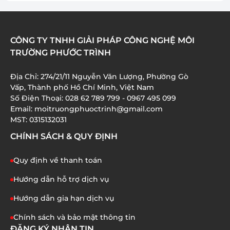
01/07/2026
HÓA CHẤT JAVEN TRONG XỬ LÝ NƯỚC THẢI: ƯU
CÔNG TY TNHH GIẢI PHÁP CÔNG NGHỆ MÔI
ĐIỂM VÀ ỨNG DỤNG
TRƯỜNG PHƯỚC TRÌNH
01/07/2026
Địa Chỉ: 274/21/11 Nguyễn Văn Lượng, Phường Gò
XỬ LÝ AMONI TRONG NƯỚC THẢI: 8 BƯỚC QUAN
Vấp, Thành phố Hồ Chí Minh, Việt Nam
TRỌNG BẠN CẦN BIẾT
Số Điện Thoại: 028 62 789 799 - 0967 495 099
01/07/2026
Email: moitruongphuoctrinh@gmail.com
MST: 0315132031
CHÍNH SÁCH & QUY ĐỊNH
Quy định về thanh toán
Hướng dẫn hỗ trợ dịch vụ
Hướng dẫn gia hạn dịch vụ
Chính sách và bảo mật thông tin
ĐĂNG KÝ NHẬN TIN