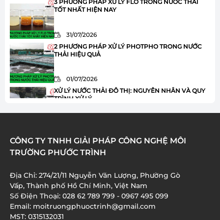
3 PHƯƠNG PHÁP XỬ LÝ FLO TRONG NƯỚC THẢI
TỐT NHẤT HIỆN NAY
31/07/2026
2 PHƯƠNG PHÁP XỬ LÝ PHOTPHO TRONG NƯỚC
THẢI HIỆU QUẢ
01/07/2026
XỬ LÝ NƯỚC THẢI ĐÔ THỊ: NGUYÊN NHÂN VÀ QUY
TRÌNH XỬ LÝ
01/07/2026
HÓA CHẤT JAVEN TRONG XỬ LÝ NƯỚC THẢI: ƯU
CÔNG TY TNHH GIẢI PHÁP CÔNG NGHỆ MÔI
ĐIỂM VÀ ỨNG DỤNG
TRƯỜNG PHƯỚC TRÌNH
01/07/2026
Địa Chỉ: 274/21/11 Nguyễn Văn Lượng, Phường Gò
XỬ LÝ AMONI TRONG NƯỚC THẢI: 8 BƯỚC QUAN
Vấp, Thành phố Hồ Chí Minh, Việt Nam
TRỌNG BẠN CẦN BIẾT
Số Điện Thoại: 028 62 789 799 - 0967 495 099
Email: moitruongphuoctrinh@gmail.com
01/07/2026
MST: 0315132031