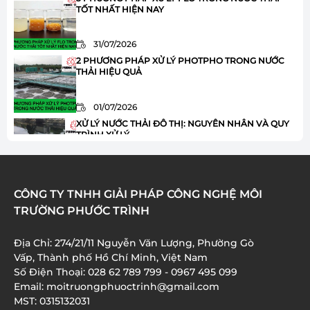
TỐT NHẤT HIỆN NAY
31/07/2026
2 PHƯƠNG PHÁP XỬ LÝ PHOTPHO TRONG NƯỚC
THẢI HIỆU QUẢ
01/07/2026
XỬ LÝ NƯỚC THẢI ĐÔ THỊ: NGUYÊN NHÂN VÀ QUY
TRÌNH XỬ LÝ
01/07/2026
HÓA CHẤT JAVEN TRONG XỬ LÝ NƯỚC THẢI: ƯU
CÔNG TY TNHH GIẢI PHÁP CÔNG NGHỆ MÔI
ĐIỂM VÀ ỨNG DỤNG
TRƯỜNG PHƯỚC TRÌNH
01/07/2026
Địa Chỉ: 274/21/11 Nguyễn Văn Lượng, Phường Gò
XỬ LÝ AMONI TRONG NƯỚC THẢI: 8 BƯỚC QUAN
Vấp, Thành phố Hồ Chí Minh, Việt Nam
TRỌNG BẠN CẦN BIẾT
Số Điện Thoại: 028 62 789 799 - 0967 495 099
01/07/2026
Email: moitruongphuoctrinh@gmail.com
MST: 0315132031