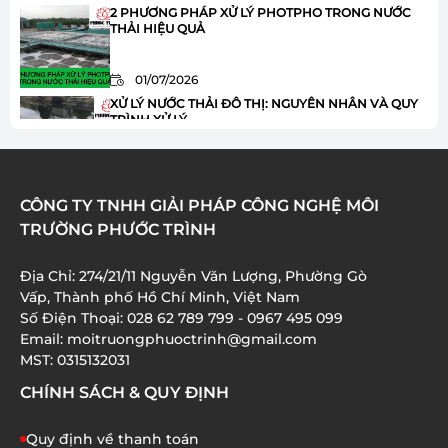
2 PHƯƠNG PHÁP XỬ LÝ PHOTPHO TRONG NƯỚC
THẢI HIỆU QUẢ
01/07/2026
XỬ LÝ NƯỚC THẢI ĐÔ THỊ: NGUYÊN NHÂN VÀ QUY
TRÌNH XỬ LÝ
01/07/2026
HÓA CHẤT JAVEN TRONG XỬ LÝ NƯỚC THẢI: ƯU
CÔNG TY TNHH GIẢI PHÁP CÔNG NGHỆ MÔI
ĐIỂM VÀ ỨNG DỤNG
TRƯỜNG PHƯỚC TRÌNH
01/07/2026
Địa Chỉ: 274/21/11 Nguyễn Văn Lượng, Phường Gò
XỬ LÝ AMONI TRONG NƯỚC THẢI: 8 BƯỚC QUAN
Vấp, Thành phố Hồ Chí Minh, Việt Nam
TRỌNG BẠN CẦN BIẾT
Số Điện Thoại: 028 62 789 799 - 0967 495 099
Email: moitruongphuoctrinh@gmail.com
01/07/2026
MST: 0315132031
CHÍNH SÁCH & QUY ĐỊNH
Quy định về thanh toán