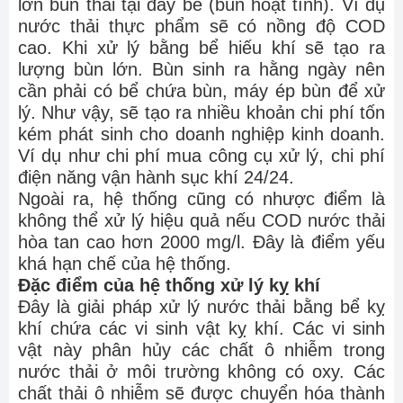
lớn bùn thải tại đáy bể (bùn hoạt tính). Ví dụ
nước thải thực phẩm sẽ có nồng độ COD
cao. Khi xử lý bằng bể hiếu khí sẽ tạo ra
lượng bùn lớn. Bùn sinh ra hằng ngày nên
cần phải có bể chứa bùn, máy ép bùn để xử
lý. Như vậy, sẽ tạo ra nhiều khoản chi phí tốn
kém phát sinh cho doanh nghiệp kinh doanh.
Ví dụ như chi phí mua công cụ xử lý, chi phí
điện năng vận hành sục khí 24/24.
Ngoài ra, hệ thống cũng có nhược điểm là
không thể xử lý hiệu quả nếu COD nước thải
hòa tan cao hơn 2000 mg/l. Đây là điểm yếu
khá hạn chế của hệ thống.
Đặc điểm của hệ thống xử lý kỵ khí
Đây là giải pháp xử lý nước thải bằng bể kỵ
khí chứa các vi sinh vật kỵ khí. Các vi sinh
vật này phân hủy các chất ô nhiễm trong
nước thải ở môi trường không có oxy. Các
chất thải ô nhiễm sẽ được chuyển hóa thành