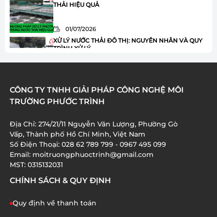
2 PHƯƠNG PHÁP XỬ LÝ PHOTPHO TRONG NƯỚC
THẢI HIỆU QUẢ
01/07/2026
XỬ LÝ NƯỚC THẢI ĐÔ THỊ: NGUYÊN NHÂN VÀ QUY
TRÌNH XỬ LÝ
01/07/2026
HÓA CHẤT JAVEN TRONG XỬ LÝ NƯỚC THẢI: ƯU
CÔNG TY TNHH GIẢI PHÁP CÔNG NGHỆ MÔI
ĐIỂM VÀ ỨNG DỤNG
TRƯỜNG PHƯỚC TRÌNH
01/07/2026
Địa Chỉ: 274/21/11 Nguyễn Văn Lượng, Phường Gò
XỬ LÝ AMONI TRONG NƯỚC THẢI: 8 BƯỚC QUAN
Vấp, Thành phố Hồ Chí Minh, Việt Nam
TRỌNG BẠN CẦN BIẾT
Số Điện Thoại: 028 62 789 799 - 0967 495 099
Email: moitruongphuoctrinh@gmail.com
01/07/2026
MST: 0315132031
CHÍNH SÁCH & QUY ĐỊNH
Quy định về thanh toán