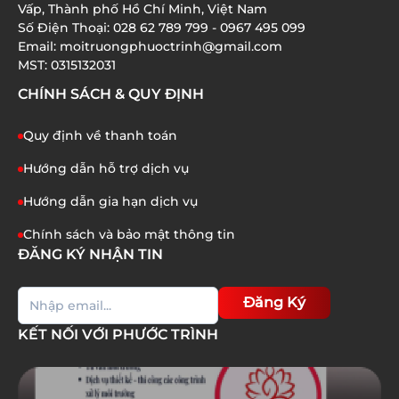
Vấp, Thành phố Hồ Chí Minh, Việt Nam
TRỌNG BẠN CẦN BIẾT
Số Điện Thoại: 028 62 789 799 - 0967 495 099
Email: moitruongphuoctrinh@gmail.com
01/07/2026
MST: 0315132031
CHÍNH SÁCH & QUY ĐỊNH
Quy định về thanh toán
Hướng dẫn hỗ trợ dịch vụ
Hướng dẫn gia hạn dịch vụ
Chính sách và bảo mật thông tin
ĐĂNG KÝ NHẬN TIN
Đăng Ký
KẾT NỐI VỚI PHƯỚC TRÌNH