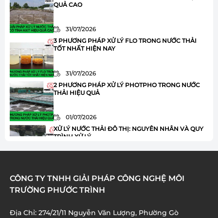
QUẢ CAO
31/07/2026
3 PHƯƠNG PHÁP XỬ LÝ FLO TRONG NƯỚC THẢI
TỐT NHẤT HIỆN NAY
31/07/2026
2 PHƯƠNG PHÁP XỬ LÝ PHOTPHO TRONG NƯỚC
THẢI HIỆU QUẢ
01/07/2026
XỬ LÝ NƯỚC THẢI ĐÔ THỊ: NGUYÊN NHÂN VÀ QUY
TRÌNH XỬ LÝ
01/07/2026
HÓA CHẤT JAVEN TRONG XỬ LÝ NƯỚC THẢI: ƯU
CÔNG TY TNHH GIẢI PHÁP CÔNG NGHỆ MÔI
ĐIỂM VÀ ỨNG DỤNG
TRƯỜNG PHƯỚC TRÌNH
01/07/2026
Địa Chỉ: 274/21/11 Nguyễn Văn Lượng, Phường Gò
XỬ LÝ AMONI TRONG NƯỚC THẢI: 8 BƯỚC QUAN