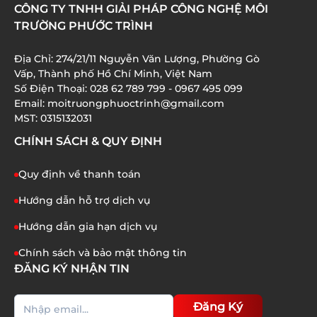
HÓA CHẤT JAVEN TRONG XỬ LÝ NƯỚC THẢI: ƯU
CÔNG TY TNHH GIẢI PHÁP CÔNG NGHỆ MÔI
ĐIỂM VÀ ỨNG DỤNG
TRƯỜNG PHƯỚC TRÌNH
01/07/2026
Địa Chỉ: 274/21/11 Nguyễn Văn Lượng, Phường Gò
XỬ LÝ AMONI TRONG NƯỚC THẢI: 8 BƯỚC QUAN
Vấp, Thành phố Hồ Chí Minh, Việt Nam
TRỌNG BẠN CẦN BIẾT
Số Điện Thoại: 028 62 789 799 - 0967 495 099
Email: moitruongphuoctrinh@gmail.com
01/07/2026
MST: 0315132031
CHÍNH SÁCH & QUY ĐỊNH
Quy định về thanh toán
Hướng dẫn hỗ trợ dịch vụ
Hướng dẫn gia hạn dịch vụ
Chính sách và bảo mật thông tin
ĐĂNG KÝ NHẬN TIN
Đăng Ký