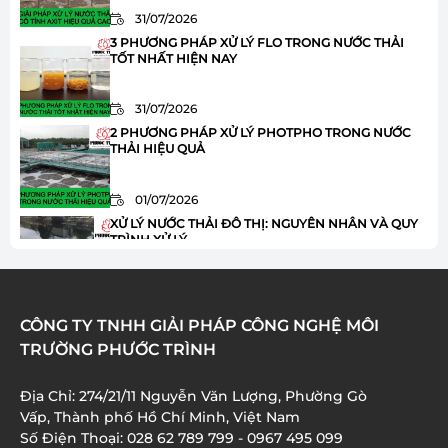
31/07/2026
3 PHƯƠNG PHÁP XỬ LÝ FLO TRONG NƯỚC THẢI
TỐT NHẤT HIỆN NAY
31/07/2026
2 PHƯƠNG PHÁP XỬ LÝ PHOTPHO TRONG NƯỚC
THẢI HIỆU QUẢ
01/07/2026
XỬ LÝ NƯỚC THẢI ĐÔ THỊ: NGUYÊN NHÂN VÀ QUY
TRÌNH XỬ LÝ
01/07/2026
HÓA CHẤT JAVEN TRONG XỬ LÝ NƯỚC THẢI: ƯU
CÔNG TY TNHH GIẢI PHÁP CÔNG NGHỆ MÔI
ĐIỂM VÀ ỨNG DỤNG
TRƯỜNG PHƯỚC TRÌNH
01/07/2026
Địa Chỉ: 274/21/11 Nguyễn Văn Lượng, Phường Gò
XỬ LÝ AMONI TRONG NƯỚC THẢI: 8 BƯỚC QUAN
Vấp, Thành phố Hồ Chí Minh, Việt Nam
TRỌNG BẠN CẦN BIẾT
Số Điện Thoại: 028 62 789 799 - 0967 495 099