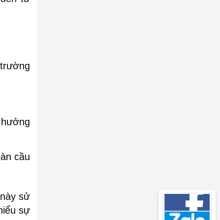
 trường
h hưởng
oàn cầu
 này sử
hiểu sự