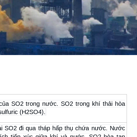
của SO2 trong nước. SO2 trong khí thải hòa
sulfuric (H2SO4).
hải SO2 đi qua tháp hấp thụ chứa nước. Nước
ích tiếp xúc giữa khí và nước, SO2 hòa tan