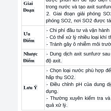
Giai
trong nước và tạo axit sunfur
Đoạn
2. Giai đoạn giải phóng SO
phóng SO2, nơi SO2 được tác
- Chi phí đầu tư và vận hành 
Ưu
- Có thể xử lý nhiều loại khí
Điểm
- Tránh gây ô nhiễm môi trư
Nhược
- Dung dịch axit sunfurơ sa
Điểm
độ axit.
- Chọn loại nước phù hợp đ
hấp thụ SO2.
- Điều chỉnh pH của dung d
Lưu Ý
dụng.
- Thường xuyên kiểm tra và
quả xử lý.