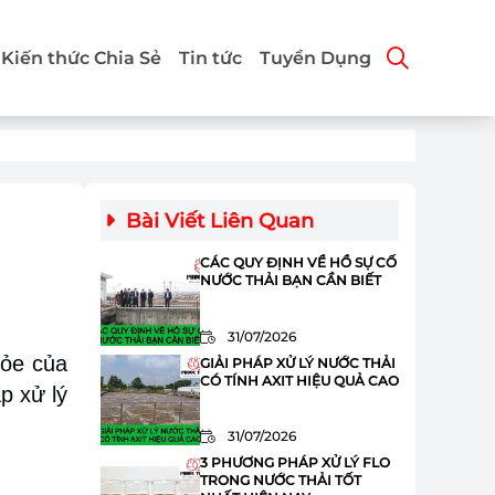
Kiến thức Chia Sẻ
Tin tức
Tuyển Dụng
Bài Viết Liên Quan
CÁC QUY ĐỊNH VỀ HỒ SỰ CỐ
NƯỚC THẢI BẠN CẦN BIẾT
31/07/2026
hỏe của
GIẢI PHÁP XỬ LÝ NƯỚC THẢI
CÓ TÍNH AXIT HIỆU QUẢ CAO
p xử lý
31/07/2026
3 PHƯƠNG PHÁP XỬ LÝ FLO
TRONG NƯỚC THẢI TỐT