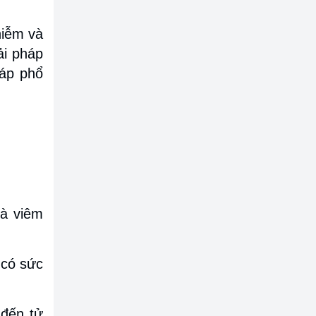
hiễm và
ải pháp
háp phổ
và viêm
 có sức
 đến tử