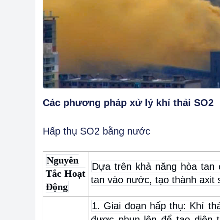
Các phương pháp xử lý khí thải SO2
Hấp thụ SO2 bằng nước
Nguyên
Dựa trên khả năng hòa tan 
Tắc Hoạt
tan vào nước, tạo thành axit 
Động
1. Giai đoạn hấp thụ: Khí t
được phun lên để tạo diện t