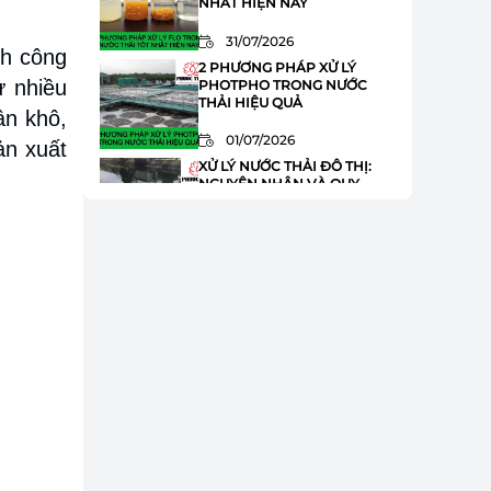
NHẤT HIỆN NAY
31/07/2026
nh công
2 PHƯƠNG PHÁP XỬ LÝ
ừ nhiều
PHOTPHO TRONG NƯỚC
THẢI HIỆU QUẢ
ân khô,
01/07/2026
ản xuất
XỬ LÝ NƯỚC THẢI ĐÔ THỊ:
NGUYÊN NHÂN VÀ QUY
TRÌNH XỬ LÝ
01/07/2026
HÓA CHẤT JAVEN TRONG XỬ
LÝ NƯỚC THẢI: ƯU ĐIỂM VÀ
ỨNG DỤNG
01/07/2026
XỬ LÝ AMONI TRONG NƯỚC
THẢI: 8 BƯỚC QUAN TRỌNG
BẠN CẦN BIẾT
01/07/2026