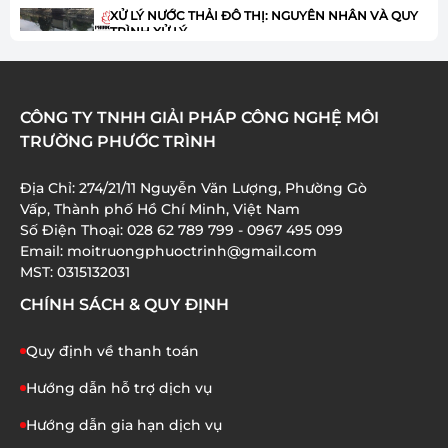
XỬ LÝ NƯỚC THẢI ĐÔ THỊ: NGUYÊN NHÂN VÀ QUY
TRÌNH XỬ LÝ
01/07/2026
HÓA CHẤT JAVEN TRONG XỬ LÝ NƯỚC THẢI: ƯU
CÔNG TY TNHH GIẢI PHÁP CÔNG NGHỆ MÔI
ĐIỂM VÀ ỨNG DỤNG
TRƯỜNG PHƯỚC TRÌNH
01/07/2026
Địa Chỉ: 274/21/11 Nguyễn Văn Lượng, Phường Gò
XỬ LÝ AMONI TRONG NƯỚC THẢI: 8 BƯỚC QUAN
Vấp, Thành phố Hồ Chí Minh, Việt Nam
TRỌNG BẠN CẦN BIẾT
Số Điện Thoại: 028 62 789 799 - 0967 495 099
01/07/2026
Email: moitruongphuoctrinh@gmail.com
MST: 0315132031
CHÍNH SÁCH & QUY ĐỊNH
Quy định về thanh toán
Hướng dẫn hỗ trợ dịch vụ
Hướng dẫn gia hạn dịch vụ