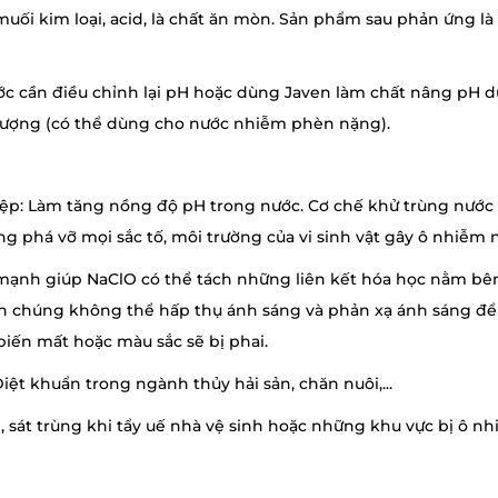
uối kim loại, acid, là chất ăn mòn. Sản phẩm sau phản ứng là 
ước cần điều chỉnh lại pH hoặc dùng Javen làm chất nâng pH
 lượng (có thể dùng cho nước nhiễm phèn nặng).
ghiệp: Làm tăng nồng độ pH trong nước. Cơ chế khử trùng nước
̀ng phá vỡ mọi sắc tố, môi trường của vi sinh vật gây ô nhiễm 
óa mạnh giúp NaClO có thể tách những liên kết hóa học nằm b
hiến chúng không thể hấp thụ ánh sáng và phản xạ ánh sáng đê
 biến mất hoặc màu sắc sẽ bị phai.
iệt khuẩn trong ngành thủy hải sản, chăn nuôi,...
̀i, sát trùng khi tẩy uế nhà vệ sinh hoặc những khu vực bị ô nh