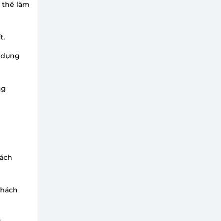
 thể làm
t.
̉ dụng
ng
cách
khách