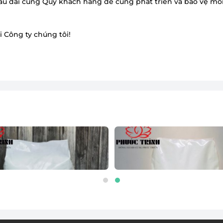
âu dài cùng Quý khách hàng để cùng phát triển và bảo vệ mô
 Công ty chúng tôi!
ER CATION
POLYMER ANION
ệ
Liên hệ