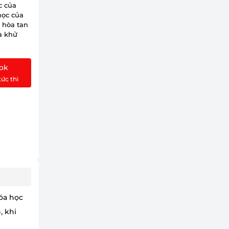
c của
học của
c hòa tan
à khử
ok
tức thì
hóa học
, khi