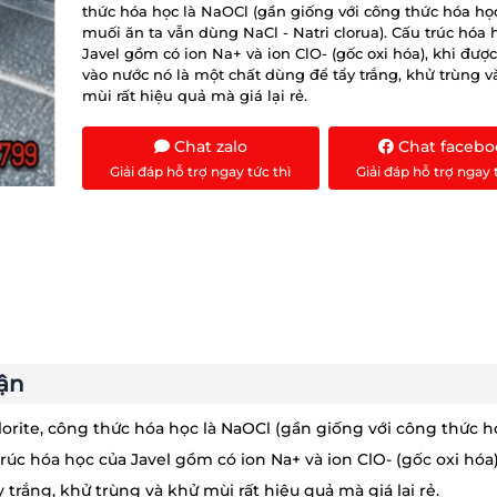
thức hóa học là NaOCl (gần giống với công thức hóa họ
muối ăn ta vẫn dùng NaCl - Natri clorua). Cấu trúc hóa 
Javel gồm có ion Na+ và ion ClO- (gốc oxi hóa), khi đượ
vào nước nó là một chất dùng để tẩy trắng, khử trùng v
mùi rất hiệu quả mà giá lại rẻ.
Chat zalo
Chat facebo
Giải đáp hỗ trợ ngay tức thì
Giải đáp hỗ trợ ngay 
ận
lorite, công thức hóa học là NaOCl (gần giống với công thức 
trúc hóa học của Javel gồm có ion Na+ và ion ClO- (gốc oxi hóa)
trắng, khử trùng và khử mùi rất hiệu quả mà giá lại rẻ.