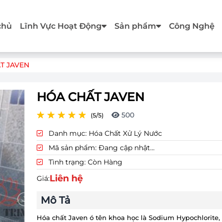
chủ
Lĩnh Vực Hoạt Động
Sản phẩm
Công Nghệ
T JAVEN
HÓA CHẤT JAVEN
500
(5/5)
Danh mục:
Hóa Chất Xử Lý Nước
Mã sản phẩm:
Đang cập nhật...
Tình trạng:
Còn Hàng
Liên hệ
Giá:
Mô Tả
Hóa chất Javen ó tên khoa học là Sodium Hypochlorite,