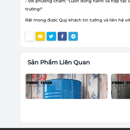
- Với phương châm: "Luôn đồng hành và hợp tác l
trường!"
Rất mong được Quý khách tin tưởng và liên hệ với
Sản Phẩm Liên Quan
 32%
METHANOL
POLYM
Liên hệ
Liên h