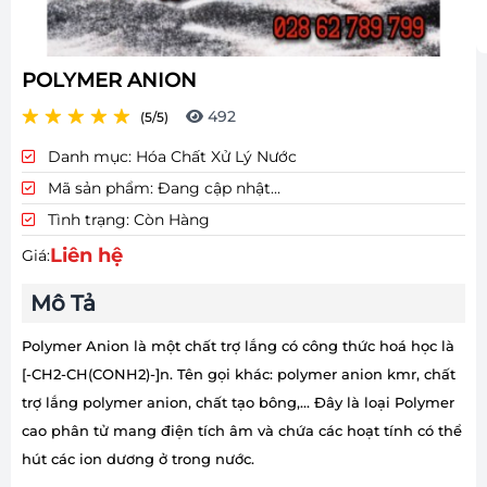
POLYMER ANION
492
(5/5)
Danh mục:
Hóa Chất Xử Lý Nước
Mã sản phẩm:
Đang cập nhật...
Tình trạng:
Còn Hàng
Liên hệ
Giá:
Mô Tả
Polymer Anion là một chất trợ lắng có công thức hoá học là
[-CH2-CH(CONH2)-]n. Tên gọi khác: polymer anion kmr, chất
trợ lắng polymer anion, chất tạo bông,... Đây là loại Polymer
cao phân tử mang điện tích âm và chứa các hoạt tính có thể
hút các ion dương ở trong nước.