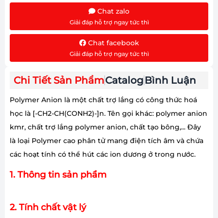
Chat zalo
Giải đáp hỗ trợ ngay tức thì
Chat facebook
Giải đáp hỗ trợ ngay tức thì
Chi Tiết Sản Phẩm
Catalog
Bình Luận
Polymer Anion là một chất trợ lắng có công thức hoá
học là [-CH2-CH(CONH2)-]n. Tên gọi khác: polymer anion
kmr, chất trợ lắng polymer anion, chất tạo bông,... Đây
là loại Polymer cao phân tử mang điện tích âm và chứa
các hoạt tính có thể hút các ion dương ở trong nước.
1. Thông tin sản phẩm
2. Tính chất vật lý