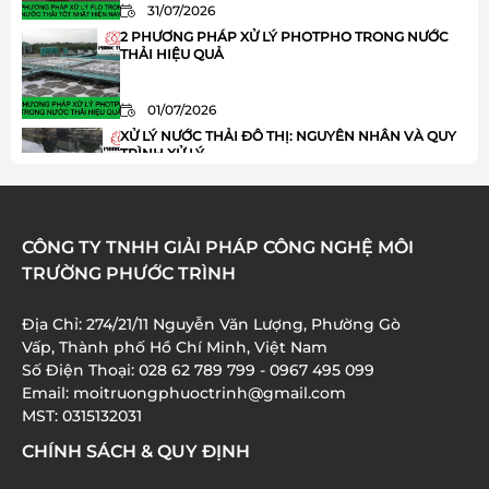
31/07/2026
2 PHƯƠNG PHÁP XỬ LÝ PHOTPHO TRONG NƯỚC
THẢI HIỆU QUẢ
01/07/2026
XỬ LÝ NƯỚC THẢI ĐÔ THỊ: NGUYÊN NHÂN VÀ QUY
TRÌNH XỬ LÝ
01/07/2026
HÓA CHẤT JAVEN TRONG XỬ LÝ NƯỚC THẢI: ƯU
CÔNG TY TNHH GIẢI PHÁP CÔNG NGHỆ MÔI
ĐIỂM VÀ ỨNG DỤNG
TRƯỜNG PHƯỚC TRÌNH
01/07/2026
Địa Chỉ: 274/21/11 Nguyễn Văn Lượng, Phường Gò
XỬ LÝ AMONI TRONG NƯỚC THẢI: 8 BƯỚC QUAN
Vấp, Thành phố Hồ Chí Minh, Việt Nam
TRỌNG BẠN CẦN BIẾT
Số Điện Thoại: 028 62 789 799 - 0967 495 099
Email: moitruongphuoctrinh@gmail.com
01/07/2026
MST: 0315132031
CHÍNH SÁCH & QUY ĐỊNH